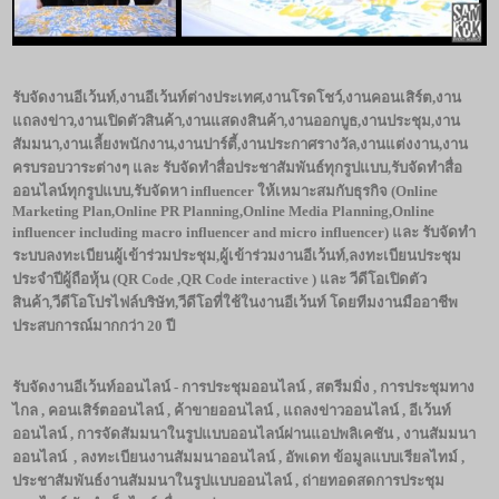
รับจัดงานอีเว้นท์
,งานอีเว้นท์ต่างประเทศ,งานโรดโชว์,งานคอนเสิร์ต,งาน
แถลงข่าว,งานเปิดตัวสินค้า,งานแสดงสินค้า,งานออกบูธ,งานประชุม,งาน
สัมมนา,งานเลี้ยงพนักงาน,งานปาร์ตี้,งานประกาศรางวัล,งานแต่งงาน,งาน
ครบรอบวาระต่างๆ และ รับจัดทำสื่อประชาสัมพันธ์ทุกรูปแบบ,รับจัดทำสื่อ
ออนไลน์ทุกรูปแบบ,รับจัดหา influencer ให้เหมาะสมกับธุรกิจ (Online
Marketing Plan,Online PR Planning,Online Media Planning,Online
influencer including macro influencer and micro influencer) และ รับจัดทำ
ระบบลงทะเบียนผู้เข้าร่วมประชุม,ผู้เข้าร่วมงานอีเว้นท์,ลงทะเบียนประชุม
ประจำปีผู้ถือหุ้น (QR Code ,QR Code interactive ) และ วีดีโอเปิดตัว
สินค้า,วีดีโอโปรไฟล์บริษัท,วีดีโอที่ใช้ในงานอีเว้นท์ โดยทีมงานมืออาชีพ
ประสบการณ์มากกว่า 20 ปี
รับจัดงานอีเว้นท์ออนไลน์ - การประชุมออนไลน์
, สตรีมมิ่ง , การประชุมทาง
ไกล , คอนเสิร์ตออนไลน์ , ค้าขายออนไลน์ , แถลงข่าวออนไลน์ , อีเว้นท์
ออนไลน์ , การจัดสัมมนาในรูปแบบออนไลน์ผ่านแอปพลิเคชัน , งานสัมมนา
ออนไลน์ , ลงทะเบียนงานสัมมนาออนไลน์ , อัพเดท ข้อมูลแบบเรียลไทม์ ,
ประชาสัมพันธ์งานสัมมนาในรูปแบบออนไลน์ , ถ่ายทอดสดการประชุม