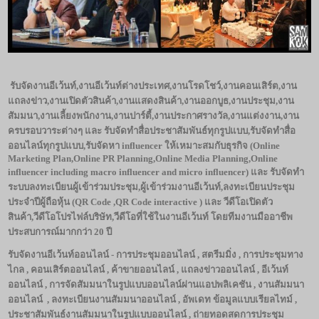
รับจัดงานอีเว้นท์
,งานอีเว้นท์ต่างประเทศ,งานโรดโชว์,งานคอนเสิร์ต,งาน
แถลงข่าว,งานเปิดตัวสินค้า,งานแสดงสินค้า,งานออกบูธ,งานประชุม,งาน
สัมมนา,งานเลี้ยงพนักงาน,งานปาร์ตี้,งานประกาศรางวัล,งานแต่งงาน,งาน
ครบรอบวาระต่างๆ และ รับจัดทำสื่อประชาสัมพันธ์ทุกรูปแบบ,รับจัดทำสื่อ
ออนไลน์ทุกรูปแบบ,รับจัดหา influencer ให้เหมาะสมกับธุรกิจ (Online
Marketing Plan,Online PR Planning,Online Media Planning,Online
influencer including macro influencer and micro influencer) และ รับจัดทำ
ระบบลงทะเบียนผู้เข้าร่วมประชุม,ผู้เข้าร่วมงานอีเว้นท์,ลงทะเบียนประชุม
ประจำปีผู้ถือหุ้น (QR Code ,QR Code interactive ) และ วีดีโอเปิดตัว
สินค้า,วีดีโอโปรไฟล์บริษัท,วีดีโอที่ใช้ในงานอีเว้นท์ โดยทีมงานมืออาชีพ
ประสบการณ์มากกว่า 20 ปี
รับจัดงานอีเว้นท์ออนไลน์ - การประชุมออนไลน์
, สตรีมมิ่ง , การประชุมทาง
ไกล , คอนเสิร์ตออนไลน์ , ค้าขายออนไลน์ , แถลงข่าวออนไลน์ , อีเว้นท์
ออนไลน์ , การจัดสัมมนาในรูปแบบออนไลน์ผ่านแอปพลิเคชัน , งานสัมมนา
ออนไลน์ , ลงทะเบียนงานสัมมนาออนไลน์ , อัพเดท ข้อมูลแบบเรียลไทม์ ,
ประชาสัมพันธ์งานสัมมนาในรูปแบบออนไลน์ , ถ่ายทอดสดการประชุม